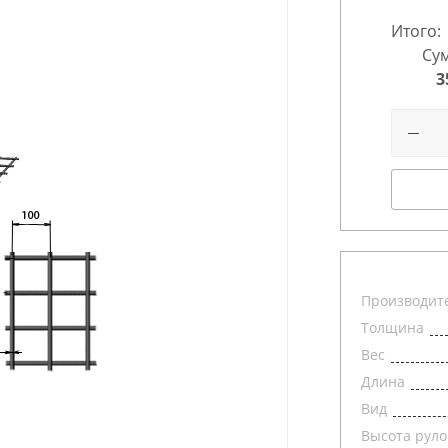
Итого:
Сум
3
Производит
Толщина
Вес
Длина
Вид
Высота руло