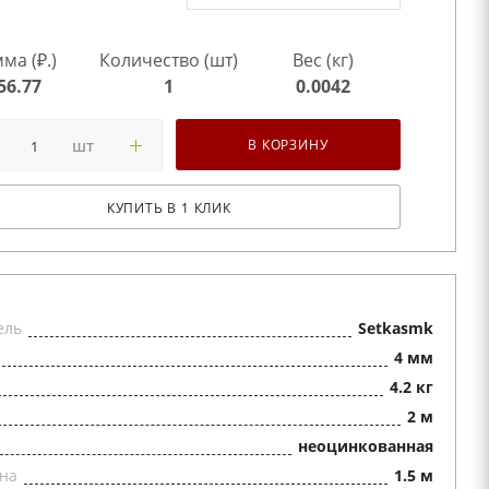
ма (₽.)
Количество (шт)
Вес (кг)
56.77
1
0.0042
шт
В КОРЗИНУ
КУПИТЬ В 1 КЛИК
ель
Setkasmk
4 мм
4.2 кг
2 м
неоцинкованная
на
1.5 м