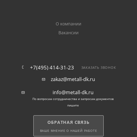
Покрытие увеличивает стойкость полотна к
коррозии.
О компании
Области применения:
Вакансии
простая сварная сетка используется при
строительстве заборов.
+7(495) 414-31-23
кладочный материал применяется для
ЗАКАЗАТЬ ЗВОНОК
укрепления ЖБ-конструкций, кладки из кирпича и
zakaz@metall-dk.ru
газобетонов, фундаментов.
info@metall-dk.ru
прокат может использоваться при заливке
По вопросам сотрудничества и запросам документов
полов, возведении ограждений. Оцинкованный
пишите
металл наиболее удобен и практичен при
строительстве заборов.
ОБРАТНАЯ СВЯЗЬ
ВАШЕ МНЕНИЕ О НАШЕЙ РАБОТЕ
По желанию клиента наши эксперты помогут