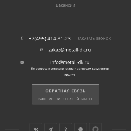
актуальная. По вашему желанию возможна резка
Вакансии
трубы по вашим размерам.
Назначение и различия
оцинкованных труб
+7(495) 414-31-23
ЗАКАЗАТЬ ЗВОНОК
zakaz@metall-dk.ru
Металлопрокат применяется при изготовлении:
info@metall-dk.ru
По вопросам сотрудничества и запросам документов
стальных каркасов,
пишите
рамных конструкций,
ОБРАТНАЯ СВЯЗЬ
ВАШЕ МНЕНИЕ О НАШЕЙ РАБОТЕ
заборов,
навесов,
теплиц.