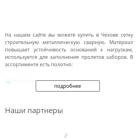
На нашем сайте вы можете купить в Чехове сетку
строительную металлическую сварную. Материал
повышает устойчивость оснований к нагрузкам,
используется для заполнения пролетов заборов. В
ассортименте есть полотно:
в рулонах и картах,
подробнее
из проволоки и арматуры,
Наши партнеры
с мелкими и крупными ячейками,
с оцинкованным и ПВХ покрытиями.