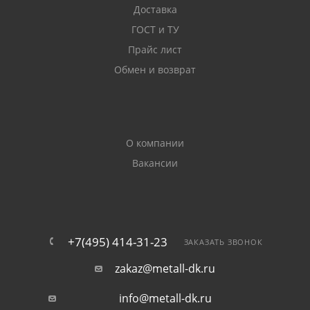
Доставка
в Чехове:
ГОСТ и ТУ
лаги и другие элементы заборов;
Прайс лист
Обмен и возврат
поперечные детали парников;
каркасы различного назначения;
О компании
армирующие обоймы для усиления кирпичной
Вакансии
кладки.
Полоса стальная оцинкованная используется при
монтаже элементов внешней молниезащиты, для
заземления объектов. Устойчивый к коррозии
+7(495) 414-31-23
ЗАКАЗАТЬ ЗВОНОК
материал применяется в качестве контуров, идущих
zakaz@metall-dk.ru
по периметру сооружений, а также элементов,
объединяющих вертикальные заземлители.
info@metall-dk.ru