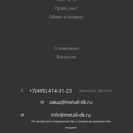
лаги и другие элементы заборов;
Прайс лист
Обмен и возврат
поперечные детали парников;
каркасы различного назначения;
О компании
армирующие обоймы для усиления кирпичной
Вакансии
кладки.
Полоса стальная оцинкованная используется при
монтаже элементов внешней молниезащиты, для
заземления объектов. Устойчивый к коррозии
+7(495) 414-31-23
ЗАКАЗАТЬ ЗВОНОК
материал применяется в качестве контуров, идущих
zakaz@metall-dk.ru
по периметру сооружений, а также элементов,
объединяющих вертикальные заземлители.
info@metall-dk.ru
По вопросам сотрудничества и запросам документов
Также полоса металлическая с цинковым
пишите