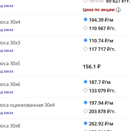
78 910
69 627
₽/т.
д заказ
Цена по акции
i
104.39
₽/м
оса 30х4
110 967
₽/т.
д заказ
110.74
₽/м
оса 30х3
117 717
₽/т.
д заказ
оса 30х5
156
.1 ₽
д заказ
187.7
₽/м
оса 30х6
133 079
₽/т.
д заказ
197.94
₽/м
оса оцинкованная 30х4
203 878
₽/т.
д заказ
262.92
₽/м
оса 30х8