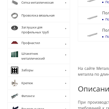
По
Сетка металлическая
Пол
Проволока вязальная
По
Заглушки для
Пол
профильных труб
По
Профнастил
Штакетник
металлический
На сайте Метал
Заборы
металла по длин
Крепеж
Описани
Фитинги
При производст
требований к г
Винтовые сваи