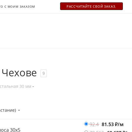
РАСCЧИТАЙТЕ СВОЙ ЗАКАЗ.
ТО С МОИМ ЗАКАЗОМ
 Чехове
9
стальная 30 мм
астание)
92.4
81.53
₽/м
оса 30х5