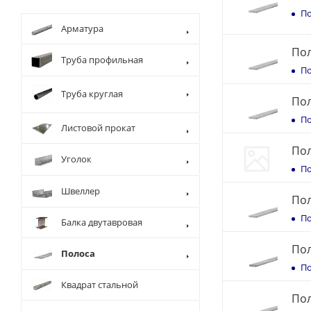
По
Арматура
Пол
Труба профильная
По
Труба круглая
Пол
По
Листовой прокат
Пол
Уголок
По
Швеллер
Пол
По
Балка двутавровая
Пол
Полоса
По
Квадрат стальной
Пол