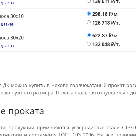
139 611
₽/т.
д заказ
298.16
₽/м
оса 30х10
126 718
₽/т.
д заказ
622.87
₽/м
оса 30х20
132 048
₽/т.
д заказ
л-ДК можно купить в Чехове горячекатаный прокат рос
е до нужного размера. Полоса стальная отпускается с д
е проката
ве продукции применяются углеродистые стали СТ3/10
еометрии и сортаменту ГОСТ 103 2006. На все позиции