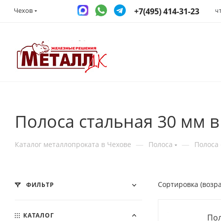
+7(495) 414-31-23
Чехов
Ч
Полоса стальная 30 мм в
—
—
Каталог металлопроката в Чехове
Полоса
Полоса 
Сортировка (возр
ФИЛЬТР
КАТАЛОГ
Пол