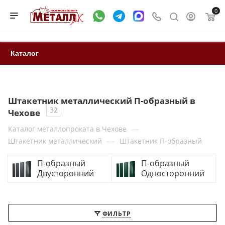
0
Каталог
Штакетник металлический П-образный в
32
Чехове
—
Каталог металлопроката в Чехове
—
Штакетник металлический
Штакетник П-образный
П-образный
П-образный
Двусторонний
Односторонний
ФИЛЬТР