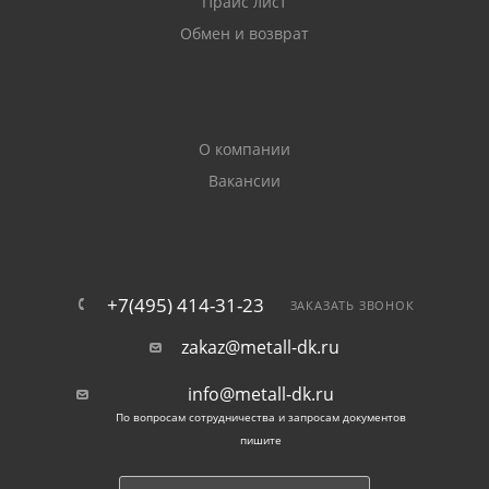
Прайс лист
Обмен и возврат
поперечные детали парников;
каркасы различного назначения;
О компании
армирующие обоймы для усиления кирпичной
Вакансии
кладки.
Полоса стальная оцинкованная используется при
монтаже элементов внешней молниезащиты, для
заземления объектов. Устойчивый к коррозии
+7(495) 414-31-23
ЗАКАЗАТЬ ЗВОНОК
материал применяется в качестве контуров, идущих
zakaz@metall-dk.ru
по периметру сооружений, а также элементов,
объединяющих вертикальные заземлители.
info@metall-dk.ru
По вопросам сотрудничества и запросам документов
Также полоса металлическая с цинковым
пишите
покрытием используется в конструкциях,
эксплуатируемых в агрессивных условиях, при