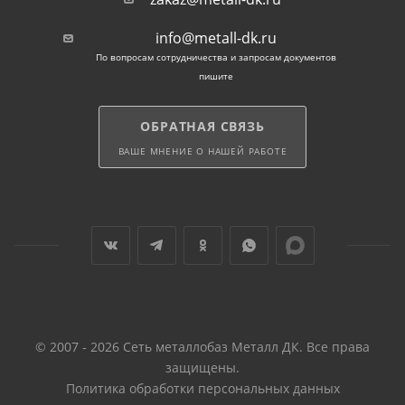
от 0,4 мм может применяться для строительства
info@metall-dk.ru
небольших пологих и скатных крыш с уклоном.
По вопросам сотрудничества и запросам документов
пишите
Для защиты сооружения от затекания лист
укладывают внахлест на 1-2 ребра.
ОБРАТНАЯ СВЯЗЬ
Условия покупки
ВАШЕ МНЕНИЕ О НАШЕЙ РАБОТЕ
Крашенный профнастил поставляется покупателю в
Чехове. Доставка выполняется в течение 3-4
рабочих дней после оплаты.
© 2007 - 2026 Сеть металлобаз Металл ДК. Все права
защищены.
Политика обработки персональных данных