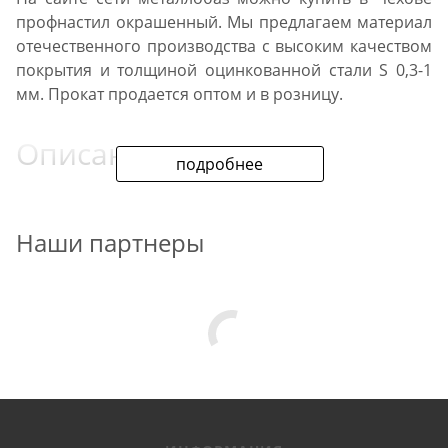
профнастил окрашенный. Мы предлагаем материал
отечественного производства с высоким качеством
покрытия и толщиной оцинкованной стали S 0,3-1
мм. Прокат продается оптом и в розницу.
Описание
подробнее
Палитра материалов соответствует стандартам Ral.
Сейчас в наличии есть листы профилированные
Наши партнеры
стальные оцинкованные с полимерным покрытием
марки С8, С20 и С21. Базовые цвета нашего
профнастила по Ral: 3005, 5005, 8017, 6005, 7004.
Дополнительные оттенки ассортимента: 9003, 1014,
9005, 1018, 1021, 3011, 3020, 7024, 9002.
По желанию клиента возможно изготовление на
заказ профнастила для забора и кровли других