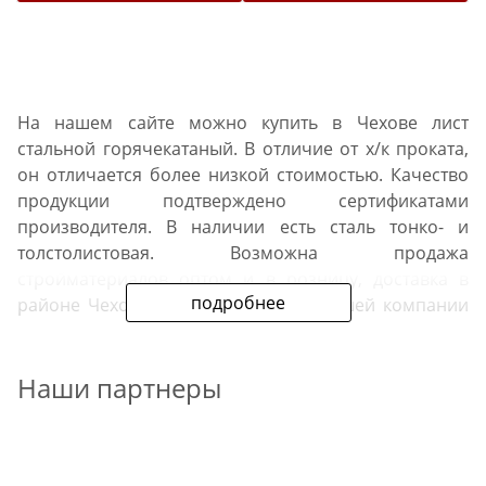
На нашем сайте можно купить в Чехове лист
стальной горячекатаный. В отличие от х/к проката,
он отличается более низкой стоимостью. Качество
продукции подтверждено сертификатами
производителя. В наличии есть сталь тонко- и
толстолистовая. Возможна продажа
стройматериалов оптом и в розницу, доставка в
подробнее
районе Чехова. Дополнительно в нашей компании
можно заказать резку проката стального
горячекатаного листового.
Наши партнеры
Особенности материала
Г/к сталь предназначена для сооружений с