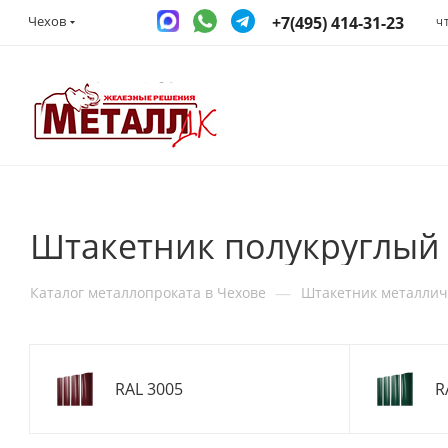
+7(495) 414-31-23
Чехов
Ч
Штакетник полукруглый 
—
Каталог металлопроката в Чехове
Штакетник металлич
RAL 3005
R