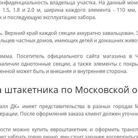
онфиденциальность владельца участка. На данный мом
 1.5, 1.8 и 2.0 м, ширина каждого элемента - 110 мм
ж и последующую эксплуатацию забора.
. Верхний край каждой секции аккуратно завальцован. 
ельцев частных домов, имеющих детей и домашних живо
мма. Посетитель официального сайта магазина в 
наличии однотонные секции, а также элементы с покр
енной может быть и внешняя и внутренняя сторона.
а штакетника по Московской о
лл ДК» имеет представительства в разных городах М
ерации. После оформления заказа клиент должен уточни
сти можно купить евроштакетник и оформить транспо
ает забрать товар лично, ему стоит заранее договорить