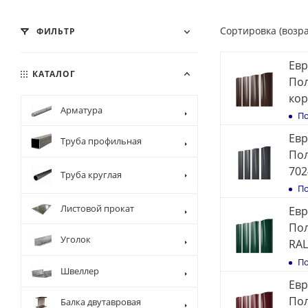
Сортировка (возр
ФИЛЬТР
Евр
КАТАЛОГ
Пол
кор
Арматура
По
Евр
Труба профильная
Пол
702
Труба круглая
По
Листовой прокат
Евр
Пол
Уголок
RAL
По
Швеллер
Евр
Пол
Балка двутавровая