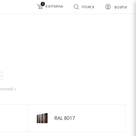
0
КОРЗИНА
ПОИСК
ВОЙТИ
6
ронний
RAL 8017