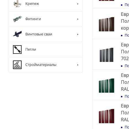
Крепеж
По
Евр
Фитинги
Пол
кор
Винтовые сваи
По
Евр
Петли
Пол
702
Стройматериалы
По
Евр
Пол
RAL
По
Евр
Пол
RAL
По