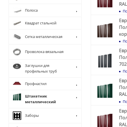
RAL
Полоса
По
Евр
Квадрат стальной
Пол
кор
Сетка металлическая
По
Евр
Проволока вязальная
Пол
702
Заглушки для
профильных труб
По
Евр
Профнастил
Пол
RAL
Штакетник
По
металлический
Евр
Заборы
Пол
RAL