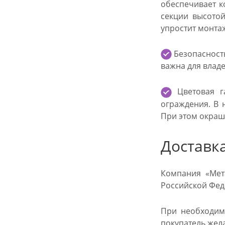
обеспечивает к
секции высотой
упростит монта
Безопасность
важна для влад
Цветовая га
ограждения. В 
При этом окраш
Доставк
Компания «Мета
Российской Фед
При необходимо
покупатель жел