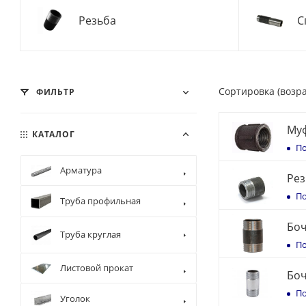
Резьба
С
Сортировка (возр
ФИЛЬТР
Муф
КАТАЛОГ
По
Арматура
Рез
По
Труба профильная
Боч
Труба круглая
По
Листовой прокат
Боч
По
Уголок