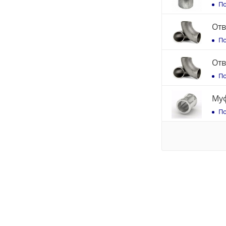
По
Отв
По
Отв
По
Муф
По