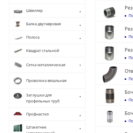
Рез
Швеллер
По
Балка двутавровая
Рез
По
Полоса
Рез
Квадрат стальной
По
Сетка металлическая
Отв
По
Проволока вязальная
Боч
Заглушки для
По
профильных труб
Боч
Профнастил
По
Штакетник