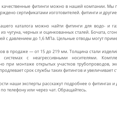
е качественные фитинги можно в нашей компании. Мы п
ерждено сертификатами изготовителей. фитинги и други
ашего каталога можно найти фитинги для водо- и га
из чугуна, черных и оцинкованных сталей. Бочата, сго
й с давлением до 1,6 МПа. Цельные отводы могут примен
ов в продаже — от 15 до 219 мм. Толщина стали изделий
в системах с неагрессивными носителями. Комп
о при монтаже открытых участков трубопроводов, эк
родлевает срок службы таких фитингов и увеличивает с
сти наши эксперты расскажут подробнее о фитингах и др
по телефону или через чат. Обращайтесь.