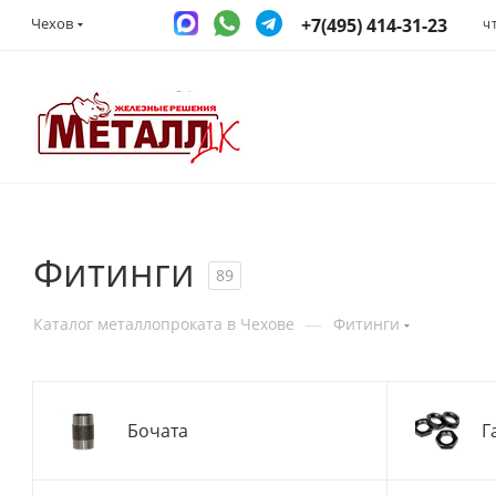
+7(495) 414-31-23
Чехов
Ч
Фитинги
89
—
Каталог металлопроката в Чехове
Фитинги
Бочата
Г