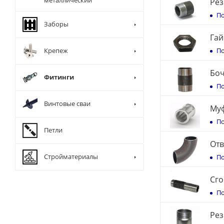
металлический
Рез
По
Заборы
Гай
По
Крепеж
Боч
Фитинги
По
Винтовые сваи
Муф
По
Петли
Отв
Стройматериалы
По
Сго
По
Рез