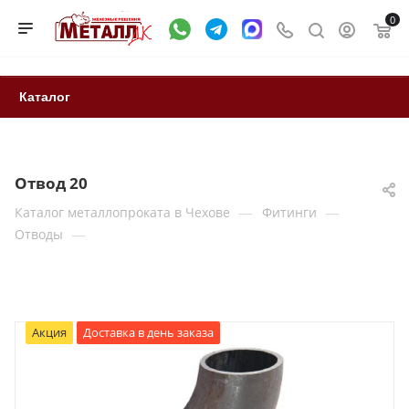
0
Каталог
Отвод 20
—
—
Каталог металлопроката в Чехове
Фитинги
—
Отводы
Акция
Доставка в день заказа