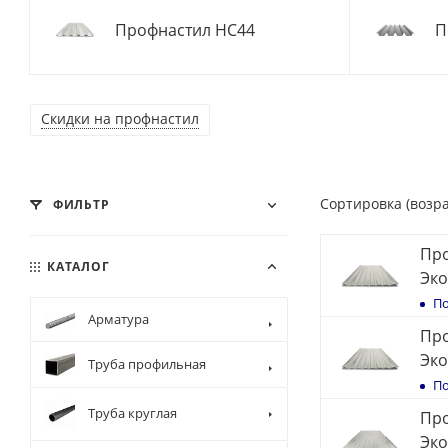
Профнастил НС44
П
Скидки на профнастил
Сортировка (возр
ФИЛЬТР
Про
КАТАЛОГ
Эк
По
Арматура
Про
Эк
Труба профильная
По
Труба круглая
Про
Эк