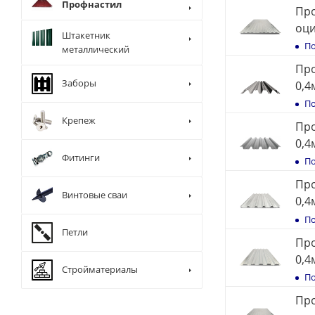
Профнастил
Про
оц
Штакетник
По
металлический
Пр
Заборы
0,4
По
Крепеж
Пр
0,4
Фитинги
По
Пр
Винтовые сваи
0,4
По
Петли
Пр
0,4
Стройматериалы
По
Про