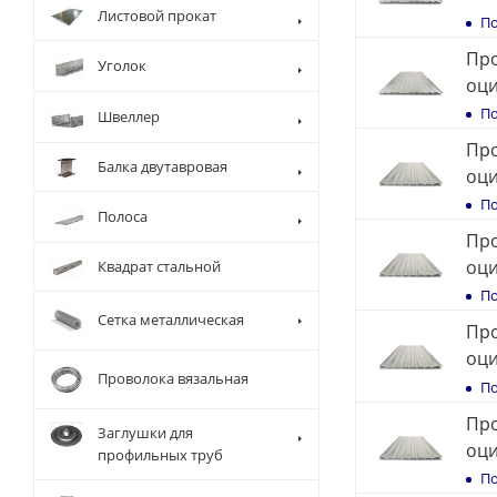
Листовой прокат
По
Про
Уголок
оц
По
Швеллер
Про
Балка двутавровая
оц
По
Полоса
Про
оц
Квадрат стальной
По
Сетка металлическая
Про
оц
Проволока вязальная
По
Про
Заглушки для
оц
профильных труб
По