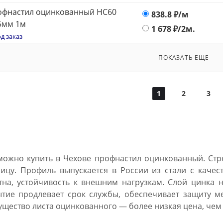
офнастил оцинкованный НС60
838.8
₽/м
5мм 1м
1 678
₽/2м.
д заказ
ПОКАЗАТЬ ЕЩЕ
1
2
3
можно купить в Чехове профнастил оцинкованный. Стр
ицу. Профиль выпускается в России из стали с каче
тна, устойчивость к внешним нагрузкам. Слой цинка 
ытие продлевает срок службы, обеспечивает защиту м
ущество листа оцинкованного — более низкая цена, чем