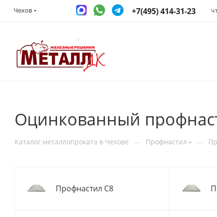
+7(495) 414-31-23
Чехов
Ч
Оцинкованный профнаст
—
—
Каталог металлопроката в Чехове
Профнастил
Пр
Профнастил С8
П