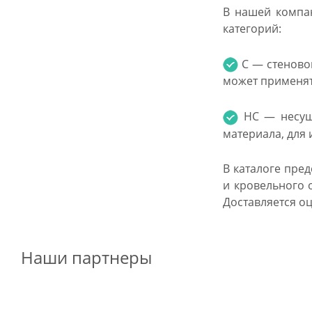
В нашей компан
категорий:
С — стеновой
может применят
НС — несуще
материала, для
В каталоге пре
и кровельного 
Доставляется оц
Наши партнеры