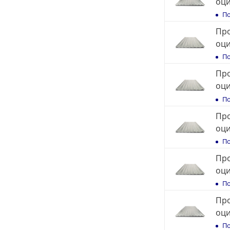
оц
По
Про
оц
По
Про
оц
По
Про
оц
По
Про
оц
По
Про
оц
По