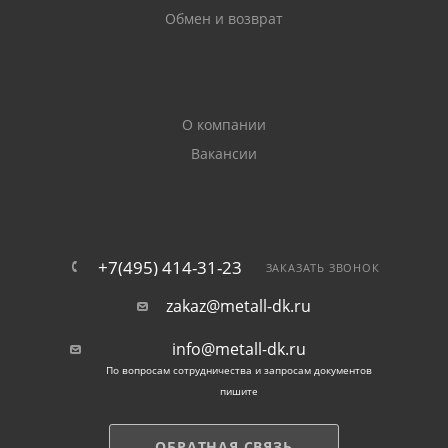
Обмен и возврат
жесткостью, используется при отделке стен, в
качестве кровельного материала, для изготовления
заборов из оцинкованного профнастила с
повышенными нагрузками.
О компании
В каталоге представлен прокат самых
Вакансии
востребованных размеров. По желанию заказчика
возможно изготовление стенового и кровельного
оцинкованного профлиста с другими габаритами.
Поставка материала выполняется после внесения
оплаты. Доставляется оцинкованный профлист в
+7(495) 414-31-23
ЗАКАЗАТЬ ЗВОНОК
Чехове в течение 3-4 рабочих дней. Заказ можно
zakaz@metall-dk.ru
оформить на сайте и по телефону.
info@metall-dk.ru
По вопросам сотрудничества и запросам документов
пишите
ОБРАТНАЯ СВЯЗЬ