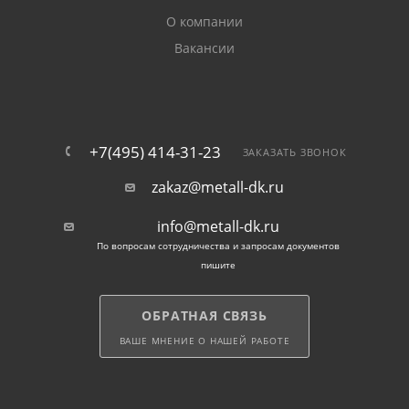
(при толщине металла 6 мм);
О компании
Вакансии
возможность возведения построек на
подвижных почвах, на местности с близко
залегающими к поверхности грунтовыми водами.
+7(495) 414-31-23
ЗАКАЗАТЬ ЗВОНОК
Винтовые металлоизделия в наличии могут
использоваться повторно.
zakaz@metall-dk.ru
При заказе опор у нас мы организуем оперативную
info@metall-dk.ru
доставку свай по Чехову.
По вопросам сотрудничества и запросам документов
пишите
ОБРАТНАЯ СВЯЗЬ
ВАШЕ МНЕНИЕ О НАШЕЙ РАБОТЕ