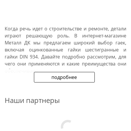
Когда речь идет о строительстве и ремонте, детали
играют решающую роль. В интернет-магазине
Металл ДК мы предлагаем широкий выбор гаек,
включая оцинкованные гайки шестигранные и
гайки DIN 934. Давайте подробно рассмотрим, для
чего они применяются и какие преимущества они
обеспечивают.
подробнее
Для чего используются
гайки?
Наши партнеры
Гайки - это важный элемент крепежа, который
используется для соединения и фиксации деталей.
Они применяются в различных областях