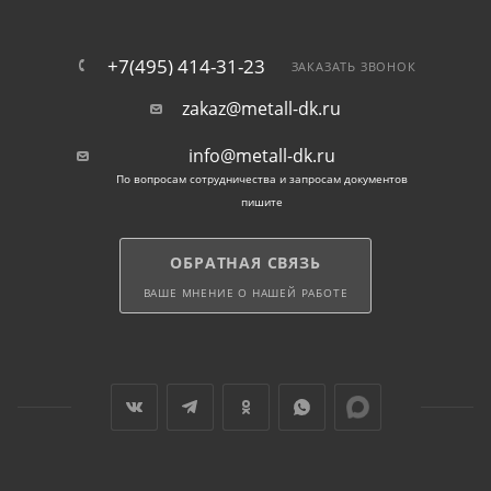
Оцинкованное покрытие: Оцинкованное
покрытие защищает гайки от коррозии, что
+7(495) 414-31-23
ЗАКАЗАТЬ ЗВОНОК
увеличивает их срок службы.
zakaz@metall-dk.ru
Примеры использования
info@metall-dk.ru
гаек:
По вопросам сотрудничества и запросам документов
пишите
Монтаж металлических конструкций: Гайки
ОБРАТНАЯ СВЯЗЬ
применяются при сборке и креплении
ВАШЕ МНЕНИЕ О НАШЕЙ РАБОТЕ
металлических элементов и балок, обеспечивая их
надежность.
Автомобильное производство: В автомобильной
индустрии гайки используются для сборки
двигателей, ходовой части и других компонентов.