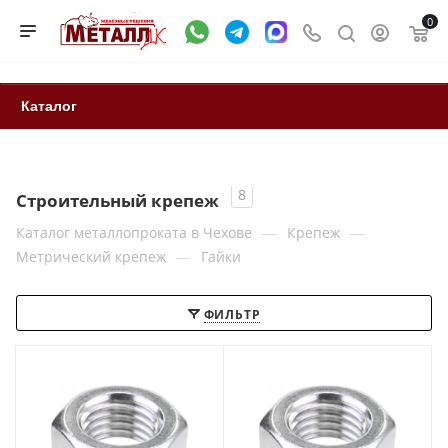
0
Каталог
8
Строительный крепеж
—
—
Каталог металлопроката в Чехове
Крепеж
—
Метрический крепеж
Гайки
ФИЛЬТР