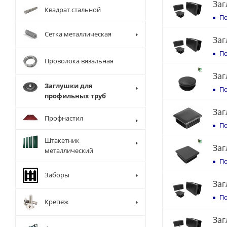
Заг
Квадрат стальной
По
Сетка металлическая
Заг
По
Проволока вязальная
Заг
Заглушки для
По
профильных труб
Заг
Профнастил
По
Штакетник
Заг
металлический
По
Заборы
Заг
По
Крепеж
Заг