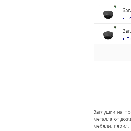
Заг
По
Заг
По
Заглушки на пр
металла от дож
мебели, перил,