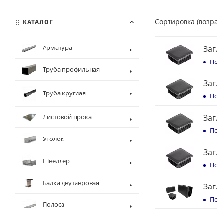
Сортировка (возр
КАТАЛОГ
Арматура
Заг
По
Труба профильная
Заг
Труба круглая
По
Листовой прокат
Заг
По
Уголок
Заг
Швеллер
По
Балка двутавровая
Заг
По
Полоса