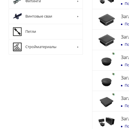
Фитинги
По
Заг
Винтовые сваи
По
Петли
Заг
По
Стройматериалы
Заг
По
Заг
По
Заг
По
Заг
По