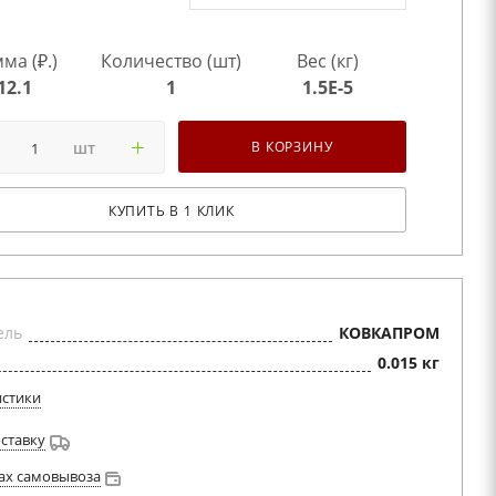
ма (₽.)
Количество (шт)
Вес (кг)
12.1
1
1.5E-5
шт
В КОРЗИНУ
КУПИТЬ В 1 КЛИК
ель
КОВКАПРОМ
0.015 кг
истики
оставку
ах самовывоза