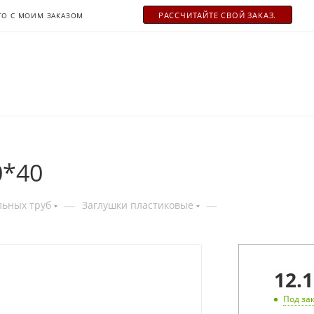
РАСCЧИТАЙТЕ СВОЙ ЗАКАЗ.
ТО С МОИМ ЗАКАЗОМ
0*40
—
—
льных труб
Заглушки пластиковые
12
.1
Под за