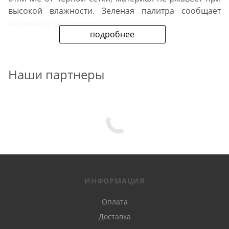
высокой влажности. Зеленая палитра сообщает
готовым ограждениям эстетичный вид.
подробнее
Особенности материала
Наши партнеры
Сетка сварная с ПВХ покрытием — практичный и
недорогой материал для ограждения садовых
участков, строительства временных заборов ,
вольеров для птицы и животных. Ее преимущества:
простота и высокая скорость монтажа;
малый вес;
ИНФОРМАЦИЯ
способность пропускать свет, солнечные лучи,
Оплата
воздух;
Доставка