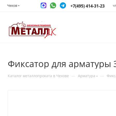
+7(495) 414-31-23
Чехов
Ч
Фиксатор для арматуры 
—
—
Каталог металлопроката в Чехове
Арматура
Фикс