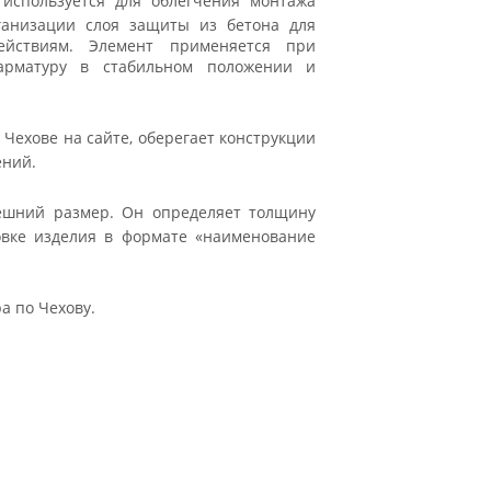
используется для облегчения монтажа
рганизации слоя защиты из бетона для
ействиям. Элемент применяется при
 арматуру в стабильном положении и
Чехове на сайте, оберегает конструкции
ений.
ешний размер. Он определяет толщину
овке изделия в формате «наименование
а по Чехову.