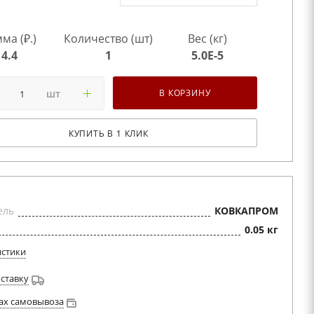
ма (₽.)
Количество (шт)
Вес (кг)
4.4
1
5.0E-5
шт
В КОРЗИНУ
КУПИТЬ В 1 КЛИК
ель
КОВКАПРОМ
0.05 кг
истики
оставку
ах самовывоза