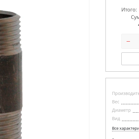
Итого:
Сум
Производит
Вес
Диаметр
Вид
Все характер