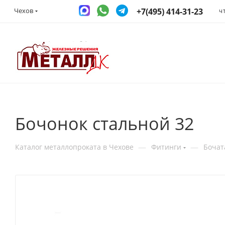
+7(495) 414-31-23
Чехов
Ч
Бочонок стальной 32
—
—
Каталог металлопроката в Чехове
Фитинги
Бочат