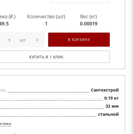
ма (₽.)
Количество (шт)
Вес (кг)
49.5
1
0.00019
шт
В КОРЗИНУ
КУПИТЬ В 1 КЛИК
ель
Сантехстрой
0.19 кг
32 мм
стальной
истики