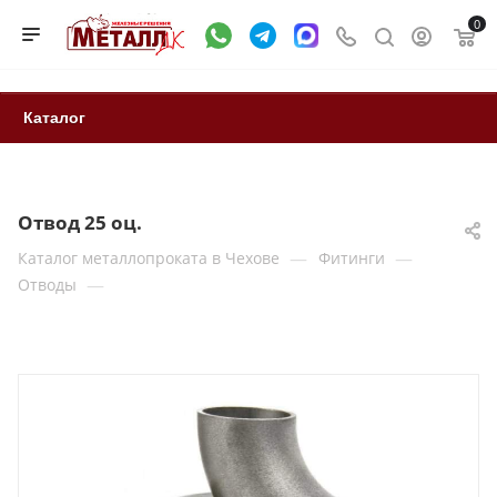
0
Каталог
Отвод 25 оц.
—
—
Каталог металлопроката в Чехове
Фитинги
—
Отводы