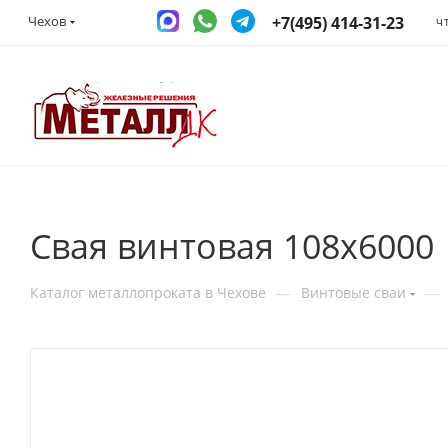
+7(495) 414-31-23
Чехов
Ч
Свая винтовая 108x6000
—
—
Каталог металлопроката в Чехове
Винтовые сваи