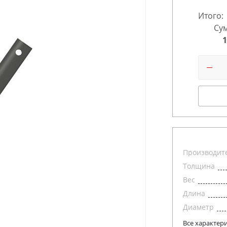
Итого:
Сум
1
Производит
Толщина
Вес
Длина
Диаметр
Все характер