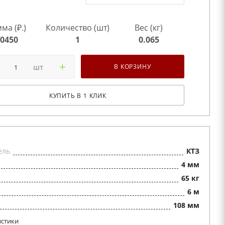
ма (₽.)
Количество (шт)
Вес (кг)
0450
1
0.065
шт
В КОРЗИНУ
КУПИТЬ В 1 КЛИК
ель
КТЗ
4 мм
65 кг
6 м
108 мм
истики