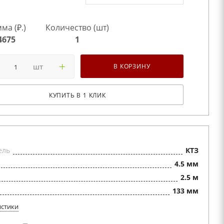
ма (₽.)
Количество (шт)
4675
1
шт
В КОРЗИНУ
КУПИТЬ В 1 КЛИК
ель
КТЗ
4.5 мм
2.5 м
133 мм
истики