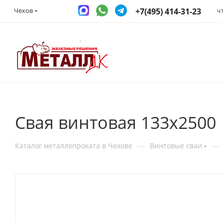
+7(495) 414-31-23
Чехов
Ч
Свая винтовая 133x2500
—
—
Каталог металлопроката в Чехове
Винтовые сваи