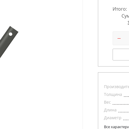
Итого:
Сум
Производит
Толщина
Вес
Длина
Диаметр
Все характер