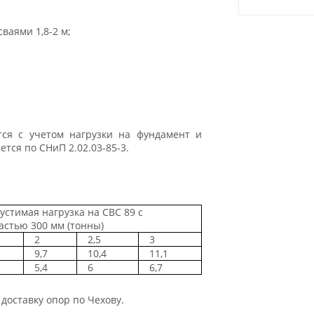
ваями 1,8-2 м;
тся с учетом нагрузки на фундамент и
тся по СНиП 2.02.03-85-3.
устимая нагрузка на СВС 89 с
астью 300 мм (тонны)
2
2,5
3
9,7
10,4
11,1
5,4
6
6,7
доставку опор по Чехову.