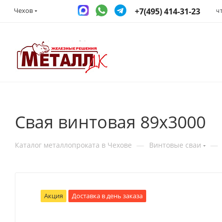
+7(495) 414-31-23
Чехов
Ч
Свая винтовая 89x3000
—
—
Каталог металлопроката в Чехове
Винтовые сваи
Акция
Доставка в день заказа