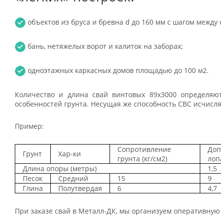
объектов из бруса и бревна d до 160 мм с шагом между с
бань, нетяжелых ворот и калиток на заборах;
одноэтажных каркасных домов площадью до 100 м2.
Количество и длина свай винтовых 89x3000 определяю
особенностей грунта. Несущая же способность СВС исчисляе
Пример:
Сопротивление
Доп
Грунт
Хар-ки
грунта (кг/см2)
лоп
Длина опоры (метры)
1,5
Песок
Средний
15
9
Глина
Полутвердая
6
4,7
При заказе свай в Металл-ДК, мы организуем оперативную 