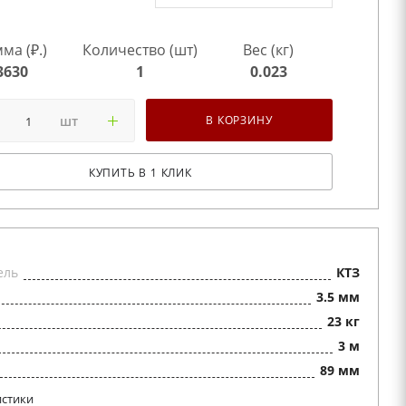
ма (₽.)
Количество (шт)
Вес (кг)
3630
1
0.023
шт
В КОРЗИНУ
КУПИТЬ В 1 КЛИК
ель
КТЗ
3.5 мм
23 кг
3 м
89 мм
истики